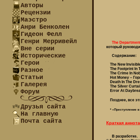
Авторы
Рецензии
Маэстро
Анри Бенколен
Гидеон Фелл
Генри Мерривейл
The Department
который руководи
Вне серии
Исторические
Содержание:
Герои
The New Invisibl
Разное
The Footprint In 
The Crime In Nob
Статьи
Hot Money – Горя
Death In The Dre
Галерея
The Silver Curtai
Форум
Error At Daybrea
Позднее, все эт
Друзья сайта
* «Преступление в
На главную
Почта сайта
Краткая аннот
В разработке.