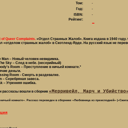
Том:
-
Год:
-
ISBN:
-
Рейтинг:
-
 of Queer Complaints.
«Отдел Странных Жалоб». Книга издана в 1940 году
л «отделом странных жалоб» в Скотленд-Ярде. На русский язык не перев
e Man – Новый человек-невидимка.
The Sky – След в небе. (несерийный)
ody's Room – Преступление в ничьей комнате.*
чие деньги.
ssing Room - Смерть в раздевалке.
n – Серебряная завеса.
k – Утренняя ошибка.
«Мерривейл, Марч и Убийство
и рассказы вошли в сборник
 ничьей комнате». Рассказ переведен в сборнике «Любовница из преисподней» («Сжиг
ация