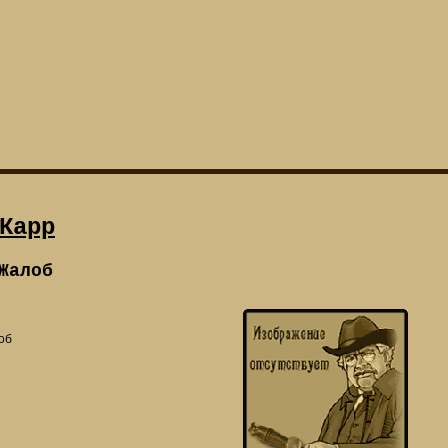
Карр
Жалоб
об