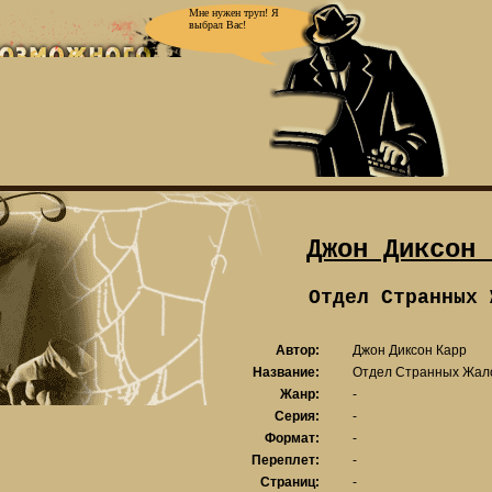
Мне нужен труп! Я
выбрал Вас!
Джон Диксон 
Отдел Странных 
Автор:
Джон Диксон Карр
Название:
Отдел Странных Жал
Жанр:
-
Серия:
-
Формат:
-
Переплет:
-
Страниц:
-