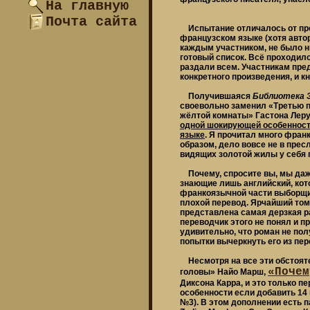
На главную
Почта сайта
Испытание отличалось от пров
французском языке (хотя авто
каждым участником, не было н
готовый список. Всё проходил
раздали всем. Участникам пре
конкретного произведения, и к
Получившаяся
Библиотека 
своевольно заменил «Третью пу
жёлтой комнаты» Гастона Леру
одной шокирующей особенност
языке
. Я прочитал много франк
образом, дело вовсе не в пресл
видящих золотой жилы у себя 
Почему, спросите вы, мы даже
знающие лишь английский, кото
франкоязычной части выборщик
плохой перевод. Ярчайший то
представлена самая дерзкая ра
переводчик этого не понял и п
удивительно, что роман не по
попытки вычеркнуть его из пер
Несмотря на все эти обстояте
«Почем
головы» Найо Марш,
Диксона Карра, и это только п
особенности если добавить 14 
№3). В этом дополнении есть п