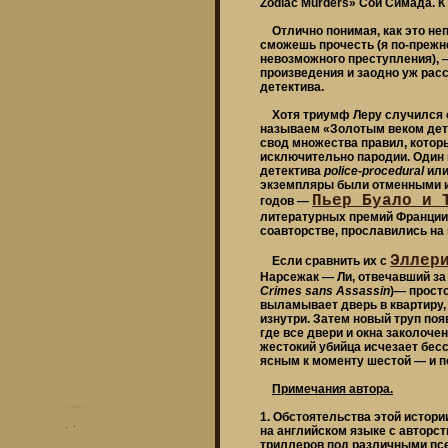
Zodiac Murders» Сои Симада. К
Отлично понимая, как это неп
сможешь прочесть (я по-прежн
невозможного преступления), 
произведения и заодно уж расс
детектива.
Хотя триумф Леру случился оч
называем «Золотым веком дете
свод множества правил, котор
исключительно пародии. Один 
детектива
police-procedural
ил
экземпляры были отменными и
Пьер Буало и 
годов —
литературных премий Франции
соавторстве, прославились на 
Эллер
Если сравнить их с
Нарсежак — Ли, отвечавший за
Crimes sans Assassin
)— просто
выламывает дверь в квартиру, 
изнутри. Затем новый труп поя
где все двери и окна заколоче
жестокий убийца исчезает бесс
ясным к моменту шестой — и п
Примечания автора.
1. Обстоятельства этой истори
на английском языке с авторс
триллеров под различными псе