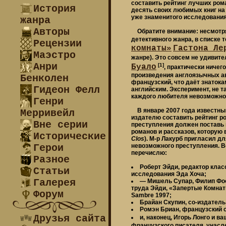
составить рейтинг лучших рома
История
десять своих любимых книг на 
уже знаменитого исследования
жанра
Авторы
Обратите внимание: несмотря 
детективного жанра, в списке 
Рецензии
комнаты»
Гастона Ле
Маэстро
жанре). Это совсем не удивит
Анри
[1]
Буало
, практически ничег
произведения англоязычных а
Бенколен
французский, что даёт знатока
Гидеон Фелл
английским. Эксперимент, не т
каждого любителя невозможно
Генри
В январе 2007 года известный
Мерривейл
издателю составить рейтинг 
Вне серии
преступления должен поставь 
романов и рассказов, которую 
Исторические
Clos
). М-р Лакурб пригласил 
Герои
невозможного преступления. В
перечислю:
Разное
Роберт Эйди, редактор кла
Статьи
исследования Эда Хоча;
Галерея
— Мишель Супар, Филип Фоо
труда Эйди, «Запертые Комна
Форум
Sambre 1997;
Брайан Скупин, со-издател
Ромэн Бриан, французский с
Друзья сайта
и, наконец, Игорь Лонго и в
французского писателя, унасле