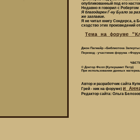
опубликованный под его наст
Недавно я говорил с Робертом 
Я благодарен Г-ну Буало за р
же заглавие.
Я не читал книгу Сондерса, а 
сходство этих произведений о
Тема на форуме "К
Джон Пагмайр «Библиотека Заперты
Перевод - участиник форума «Фору
част
© Доктор Фелл (Купершмит Петр)
При использовании данных материал
Автор и разработчик сайта Ку
и Анн
Грей - ник на форуме)
Редактор сайта: Ольга Белозо